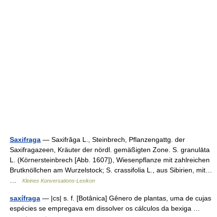
Saxifraga
— Saxifrăga L., Steinbrech, Pflanzengattg. der
Saxifragazeen, Kräuter der nördl. gemäßigten Zone. S. granulāta
L. (Körnersteinbrech [Abb. 1607]), Wiesenpflanze mit zahlreichen
Brutknöllchen am Wurzelstock; S. crassifolia L., aus Sibirien, mit…
…
Kleines Konversations-Lexikon
saxífraga
— |cs| s. f. [Botânica] Gênero de plantas, uma de cujas
espécies se empregava em dissolver os cálculos da bexiga …