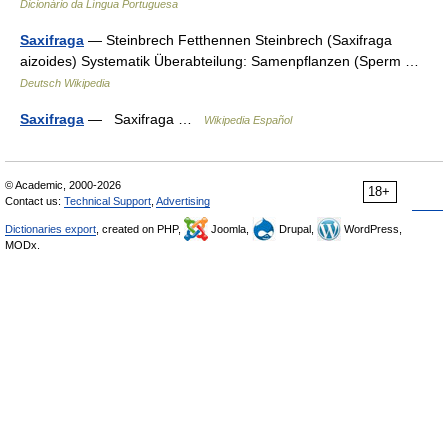
Dicionário da Língua Portuguesa
Saxifraga
— Steinbrech Fetthennen Steinbrech (Saxifraga
aizoides) Systematik Überabteilung: Samenpflanzen (Sperm …
Deutsch Wikipedia
Saxifraga
— Saxifraga …
Wikipedia Español
© Academic, 2000-2026
18+
Contact us:
Technical Support
,
Advertising
Dictionaries export
, created on PHP,
Joomla,
Drupal,
WordPress,
MODx.