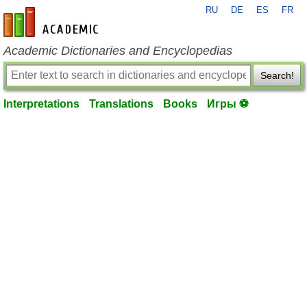
RU
DE
ES
FR
en-academic.com
Academic Dictionaries and Encyclopedias
Search!
Interpretations
Translations
Books
Игры ⚽