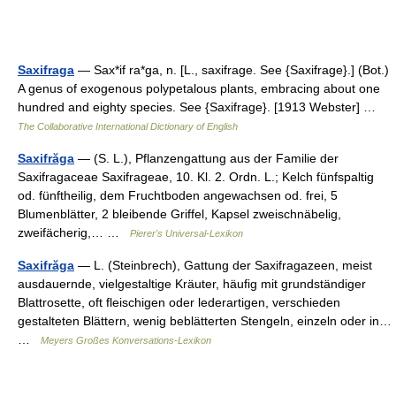
Saxifraga
— Sax*if ra*ga, n. [L., saxifrage. See {Saxifrage}.] (Bot.)
A genus of exogenous polypetalous plants, embracing about one
hundred and eighty species. See {Saxifrage}. [1913 Webster] …
The Collaborative International Dictionary of English
Saxifrăga
— (S. L.), Pflanzengattung aus der Familie der
Saxifragaceae Saxifrageae, 10. Kl. 2. Ordn. L.; Kelch fünfspaltig
od. fünftheilig, dem Fruchtboden angewachsen od. frei, 5
Blumenblätter, 2 bleibende Griffel, Kapsel zweischnäbelig,
zweifächerig,… …
Pierer's Universal-Lexikon
Saxifrăga
— L. (Steinbrech), Gattung der Saxifragazeen, meist
ausdauernde, vielgestaltige Kräuter, häufig mit grundständiger
Blattrosette, oft fleischigen oder lederartigen, verschieden
gestalteten Blättern, wenig beblätterten Stengeln, einzeln oder in…
…
Meyers Großes Konversations-Lexikon