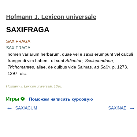
Hofmann J. Lexicon universale
SAXIFRAGA
SAXIFRAGA
SAXIFRAGA
nomen variarum herbarum, quae vel e
saxis
erumpunt vel calculi
frangendi vim habent: ut sunt
Adianton, Scolopendrion,
Trichomantes
, aliae, de quibus vide Salmas.
ad Solin.
p. 1273.
1297. etc.
Hofmann J. Lexicon universale
.
1698
.
Игры ⚽
Поможем написать курсовую
SAXIACUM
SAXINAE