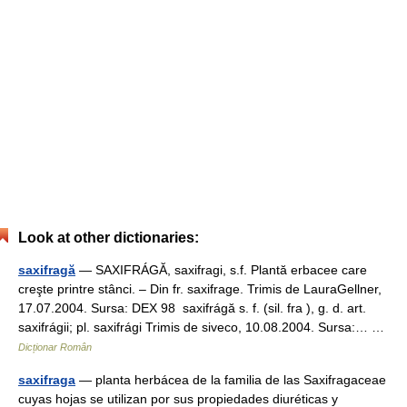
Look at other dictionaries:
saxifragă
— SAXIFRÁGĂ, saxifragi, s.f. Plantă erbacee care
creşte printre stânci. – Din fr. saxifrage. Trimis de LauraGellner,
17.07.2004. Sursa: DEX 98 saxifrágă s. f. (sil. fra ), g. d. art.
saxifrágii; pl. saxifrági Trimis de siveco, 10.08.2004. Sursa:… …
Dicționar Român
saxifraga
— planta herbácea de la familia de las Saxifragaceae
cuyas hojas se utilizan por sus propiedades diuréticas y