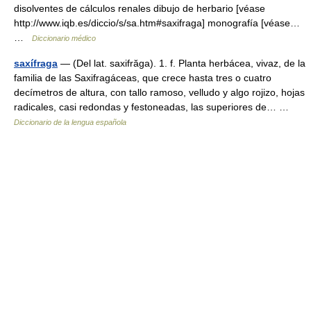
disolventes de cálculos renales dibujo de herbario [véase
http://www.iqb.es/diccio/s/sa.htm#saxifraga] monografía [véase…
…
Diccionario médico
saxífraga
— (Del lat. saxifrăga). 1. f. Planta herbácea, vivaz, de la
familia de las Saxifragáceas, que crece hasta tres o cuatro
decímetros de altura, con tallo ramoso, velludo y algo rojizo, hojas
radicales, casi redondas y festoneadas, las superiores de… …
Diccionario de la lengua española